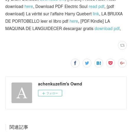
download
here
, Download PDF Electric Soul
read pdf
, {pdf
download} La vérité sur l'affaire Harry Quebert
link
, LA BRUIXA
DE PORTOBELLO leer el libro pdf
here
, [PDF/Kindle] LA
MAQUINA DE LANGUIDECER descargar gratis
download pdf
,
achenkuzefim's Ownd
フォロー
関連記事