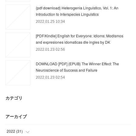
{pdf download} Heterogenia Linguistico, Vol. 1: An
Introduction to Interspecies Linguistics
2022.01.25 10:34
[PDF/Kindle] English for Everyone: Idioms: Modismos
and expresiones idomaticas dle ingles by DK
2022.01.23 02:56
DOWNLOAD [PDF] {EPUB} The Winner Effect: The
Neuroscience of Success and Failure
2022.01.23 02:54
カテゴリ
アーカイブ
2022
(
31
)